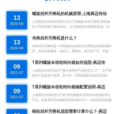
螺旋丝杆升降机的机械原理-上海典迈传动
13
上海典迈传动科技有限公司生产的螺旋 丝杆升降机 的机械
2024-08
的工作原理基于螺旋传动。 它主要由丝杆和螺母组成。丝
杆通常是具有一定螺距的螺旋状杆体，螺母则与丝杆相配
合。当丝杆...
传典丝杆升降机是什么？
13
传典丝杆升降机是一种将旋转运动转化为直线运动的机械装
2024-08
置，具有结构紧凑、体积小、重量轻、动力源广泛、无噪
音、安装方便、使用灵活、功能多、配套形式多、可自锁等
优点。...
T系列螺旋伞齿轮转向箱如何选型-典迈传
09
上海典迈传动作为生产换向箱系列产品的实力工厂，生产的
2021-07
转向产品有多个种类，其中有：T系列螺旋伞齿轮转向箱、
HD系列换向器、ARA系列等，其中T系列产品用途更为广
泛，可选择的装...
T系列螺旋伞齿轮转向箱轴配置说明-典迈
09
上海典迈传动科技生产的T系列螺旋伞齿轮转向箱是标准化
2021-07
产品，具备多样化的轴配置和标准的尺寸，但是多样化的轴
配置，该怎么选择？选择哪种的才适合自己？这么多轴配置
都是用大...
蜗轮丝杆升降机选型需要计算什么？-典迈