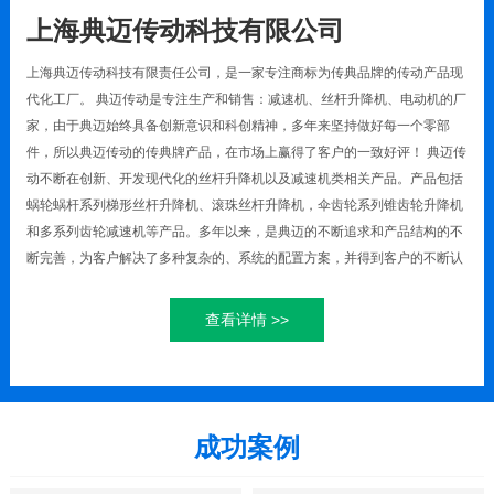
上海典迈传动科技有限公司
上海典迈传动科技有限责任公司，是一家专注商标为传典品牌的传动产品现
代化工厂。 典迈传动是专注生产和销售：减速机、丝杆升降机、电动机的厂
家，由于典迈始终具备创新意识和科创精神，多年来坚持做好每一个零部
件，所以典迈传动的传典牌产品，在市场上赢得了客户的一致好评！ 典迈传
动不断在创新、开发现代化的丝杆升降机以及减速机类相关产品。产品包括
蜗轮蜗杆系列梯形丝杆升降机、滚珠丝杆升降机，伞齿轮系列锥齿轮升降机
和多系列齿轮减速机等产品。多年以来，是典迈的不断追求和产品结构的不
断完善，为客户解决了多种复杂的、系统的配置方案，并得到客户的不断认
可。 典迈传动认为我们需要做的，不只是为客户解决单品的问题，更应该为
客户提供系统化、现代化、标准化、轻量化的解决方案。所以我们从起初提
查看详情 >>
供比较单一的传动构件的，到逐渐发展为从源头的驱动...
成功案例