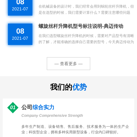
08
在机械设备的设计时，我们经常会用到蜗轮丝杆升降机，但
2021-07
是在选型的时候，我们需要计算什么？需要注意哪些问题
呢？上海典迈传动，为朋友们简单介绍一下。 首先，我们
用到蜗轮丝...
螺旋丝杆升降机型号标注说明-典迈传动
08
在我们选型螺旋丝杆升降机的时候，需要对产品型号有清晰
2021-07
的了解，才能准确的选择自己需要的型号，今天典迈传动为
大家 介绍一下型号标注说明，希望对朋友们选型时有一定
的帮助。...
— 查看更多 —
我们的
优势
公司
综合实力
01
Company Comprehensive Strength
多年生产制造、设备销售、售后服务、技术服务为一体的
生产
企
业；科技型企业，拥有多种实用新型
设备
，行业内
口碑
较好。